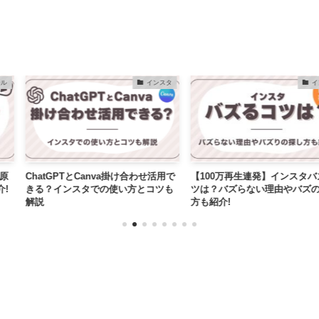
インスタ
インスタ
とCanva掛け合わせ活用で
【100万再生連発】インスタバズるコ
マーケテ
タでの使い方とコツも
ツは？バズらない理由やバズの探し
のターゲ
方も紹介!
めツール