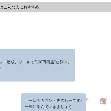
はこんな人におすすめ
ワー達成、リールで”100万再生”連発中、
破！
ちーゆアカウント妻のちーです♪
一緒に学んでいきましょう～