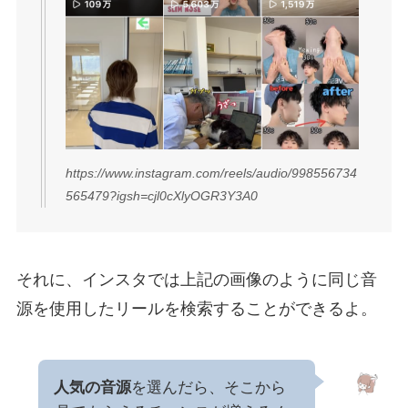
https://www.instagram.com/reels/audio/998556734
565479?igsh=cjl0cXlyOGR3Y3A0
それに、インスタでは上記の画像のように同じ音
源を使用したリールを検索することができるよ。
人気の音源
を選んだら、そこから