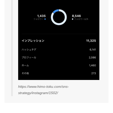
https://www.himo-toku.com/sns-
strategy/instagram/1502/